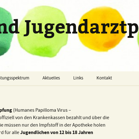
nd Jugendarztp
stungsspektrum
Aktuelles
Links
Kontakt
stungsspektrum
sorgeuntersuchungen
pfung
(Humanes Papilloma Virus –
ffiziell von den Krankenkassen bezahlt und über die
chodiagnostik und
Diagnostik
rapie
ie müssen nur den Impfstoff in der Apotheke holen
Jugendlichen von 12 bis 18 Jahren
d für alle
Therapie, Beratung,
fungen
Psychoedukation