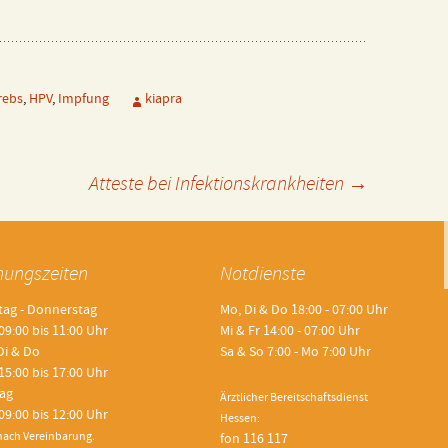
raschalluntersuchung
ADHS
oruntersuchungen
LRS
rebs
,
HPV
,
Impfung
kiapra
G
- und Sehtests
n
Atteste bei Infektionskrankheiten
→
ergiediagnostik und
genfunktion
nungszeiten
Notdienste
lyopiescreening
ag - Donnerstag
Mo, Di & Do 18:00 - 07:00 Uhr
tere Angebote
09:00 bis 11:00 Uhr
Mi & Fr 14:00 - 07:00 Uhr
Di & Do
Sa & So 7:00 - Mo 7:00 Uhr
15:00 bis 17:00 Uhr
tag
Ärztlicher Bereitschaftsdienst
09:00 bis 12:00 Uhr
Hessen:
ach Vereinbarung.
fon 116 117