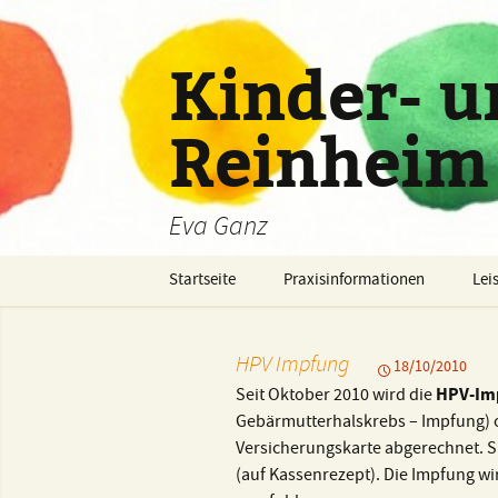
Zum
Inhalt
springen
Kinder- u
Reinheim
Eva Ganz
Startseite
Praxisinformationen
Lei
Praxisinformationen
Lei
HPV Impfung
18/10/2010
Unser Team
Vor
HPV-Im
Seit Oktober 2010 wird die
Gebärmutterhalskrebs – Impfung) o
Öffnungszeiten und
Psy
Terminvergabe
The
Versicherungskarte abgerechnet. S
(auf Kassenrezept). Die Impfung wir
Ihr Weg zu uns
Imp