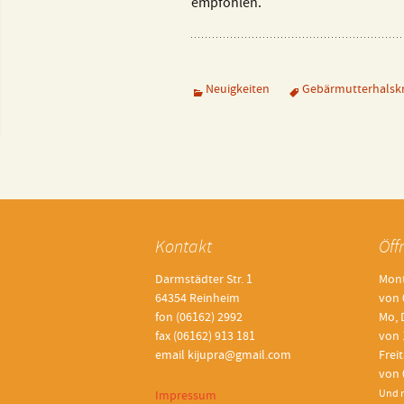
empfohlen.
Impressionen
Ult
Lab
Neuigkeiten
Gebärmutterhalsk
EK
Hör
Beitragsnavigatio
All
Lun
Kontakt
Öff
Amb
Darmstädter Str. 1
Mont
Wei
64354 Reinheim
von 
fon (06162) 2992
Mo, 
fax (06162) 913 181
von 
email kijupra@gmail.com
Frei
von 
Impressum
Und n