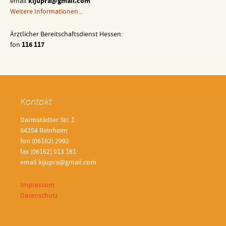
email
kijupra@gmail.com
Weitere Informationen...
Ärztlicher Bereitschaftsdienst Hessen:
fon
116 117
Kontakt
Darmstädter Str. 1
64354 Reinheim
fon (06162) 2992
fax (06162) 913 181
email kijupra@gmail.com
Impressum
Datenschutz