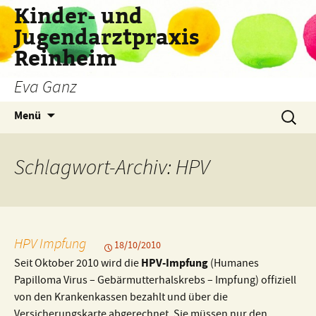
Zum
Kinder- und
Inhalt
Jugendarztpraxis
springen
Reinheim
Eva Ganz
Suche
Menü
nach:
Schlagwort-Archiv: HPV
HPV Impfung
18/10/2010
HPV-Impfung
Seit Oktober 2010 wird die
(Humanes
Papilloma Virus – Gebärmutterhalskrebs – Impfung) offiziell
von den Krankenkassen bezahlt und über die
Versicherungskarte abgerechnet. Sie müssen nur den